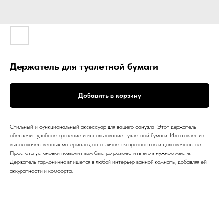
Держатель для туалетной бумаги
Добавить в корзину
Стильный и функциональный аксессуар для вашего санузла! Этот держатель
обеспечит удобное хранение и использование туалетной бумаги. Изготовлен из
высококачественных материалов, он отличается прочностью и долговечностью.
Простота установки позволит вам быстро разместить его в нужном месте.
Держатель гармонично впишется в любой интерьер ванной комнаты, добавляя ей
аккуратности и комфорта.